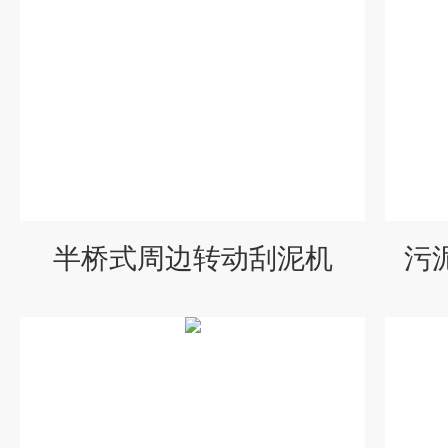
半桥式周边转动刮泥机
污