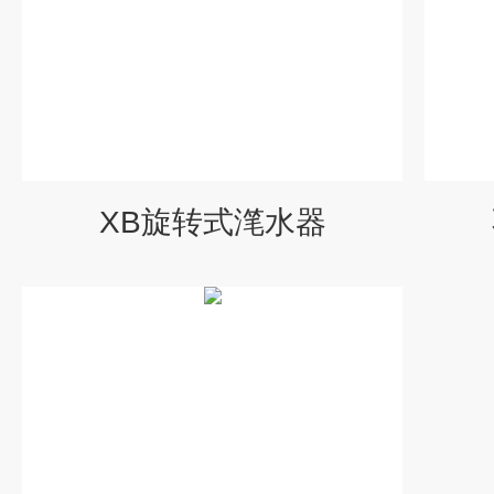
XB旋转式滗水器