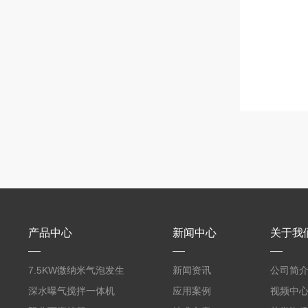
产品中心
新闻中心
关于我
7.5KW微纳米气泡发生
新闻资讯
公司简
器曝气机
深水曝气搅拌一体机
应用案例
视频中