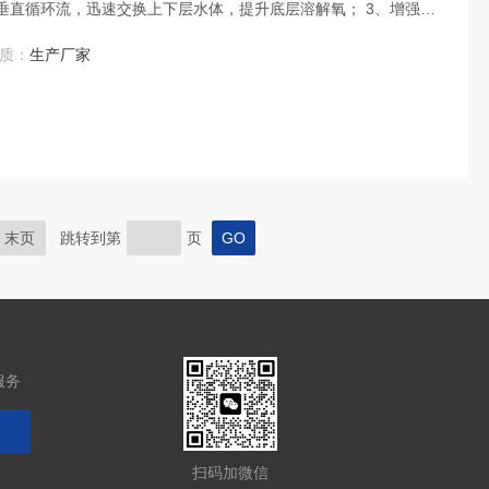
垂直循环流，迅速交换上下层水体，提升底层溶解氧； 3、增强底
物；
质：
生产厂家
末页
跳转到第
页
服务
扫码加微信