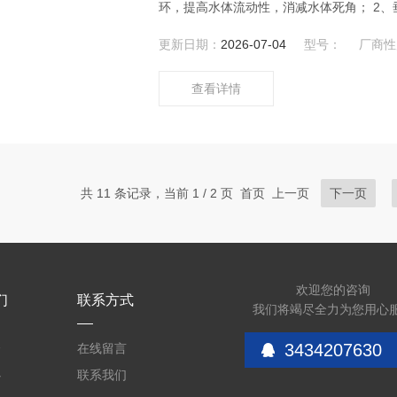
环，提高水体流动性，消减水体死角； 2、
泥中微生物活性及繁殖能力，加速分解污染
更新日期：
2026-07-04
型号：
厂商性
查看详情
共 11 条记录，当前 1 / 2 页 首页 上一页
下一页
欢迎您的咨询
们
联系方式
我们将竭尽全力为您用心
3434207630
介
在线留言
心
联系我们