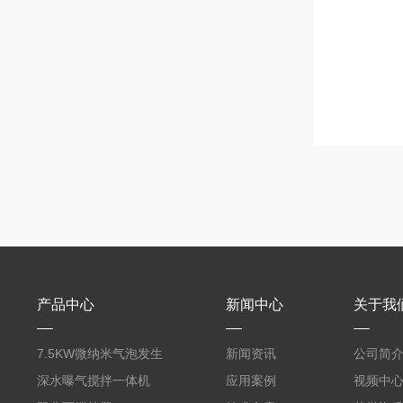
产品中心
新闻中心
关于我
7.5KW微纳米气泡发生
新闻资讯
公司简
器曝气机
深水曝气搅拌一体机
应用案例
视频中