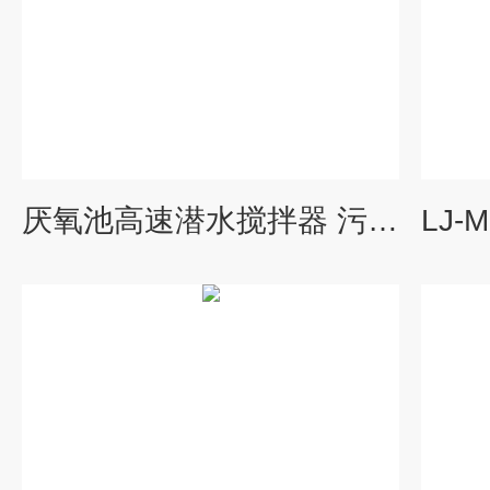
厌氧池高速潜水搅拌器 污泥搅拌机