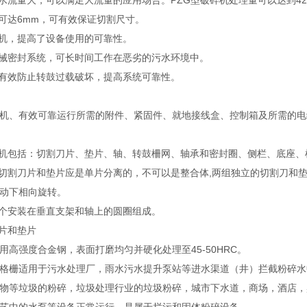
水流量大，可以满足大流量的应用场合。PZG型破碎机处理量可以达到420m
，可达6mm，可有效保证切割尺寸。
速机，提高了设备使用的可靠性。
机械密封系统，可长时间工作在恶劣的污水环境中。
，有效防止转鼓过载破坏，提高系统可靠性。
机、有效可靠运行所需的附件、紧固件、就地接线盒、控制箱及所需的电
碎机包括：切割刀片、垫片、轴、转鼓柵网、轴承和密封圈、侧栏、底座
，切割刀片和垫片应是单片分离的，不可以是整合体,两组独立的切割刀和
动下相向旋转。
一个安装在垂直支架和轴上的圆圈组成。
刀片和垫片
用高强度合金钢，表面打磨均匀并硬化处理至45-50HRC。
格栅适用于污水处理厂，雨水污水提升泵站等进水渠道（井）拦截粉碎水
物等垃圾的粉碎，垃圾处理行业的垃圾粉碎，城市下水道，商场，酒店，