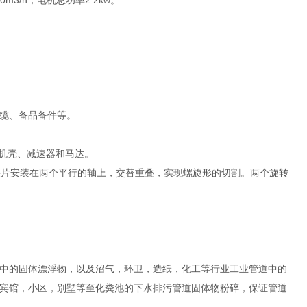
3/h，电机总功率2.2kw。
缆、备品备件等。
、机壳、减速器和马达。
垫片安装在两个平行的轴上，交替重叠，实现螺旋形的切割。两个旋转
中的固体漂浮物，以及沼气，环卫，造纸，化工等行业工业管道中的
宾馆，小区，别墅等至化粪池的下水排污管道固体物粉碎，保证管道