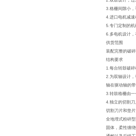
2.双鼓设计，过
3.格栅间隙小
4.进口电机减
5.专门定制的
6.多电机设计
供货范围
装配完整的破碎
结构要求
1.每台转鼓破
2.为双轴设计
轴在驱动轴的带
3.转鼓格栅由
4.独立的切割
切割刀片和垫片
全地埋式粉碎型
固体，柔性缠绕