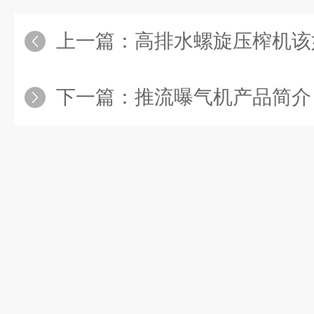
深井泵，QRJ井用潜水泵等污水处理设备。南京兰江水处理设
上一篇：
高排水螺旋压榨机该
商。公司通过为34个省市用户提供创新技术与产品解决方案，让
事业做出自己一份力量。公司始终贯彻科技创新，以质取胜服务
下一篇：
推流曝气机产品简介
的营销理念，力求使顾客达到满意