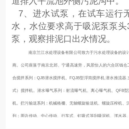
道排入平流池外侧污泥沟中。
7、进水试泵，在试车运行
水，水位要求高于吸泥泵泵头3
泵，观察排泥口出水情况。
南京兰江水处理设备有限公司致力于污水处理设备的设
商。公司座落于南京北郊、宁通高速旁，风景怡人的六合区钱仓
合搅拌系列：QJB潜水搅拌机、FQJB型浮筒搅拌机.潜水推流器
式）搅拌机。潜水曝气系列：射流曝气机、离心曝气机、QFB型
机。拦污输送系列：机械格栅、无轴螺旋输送机、螺旋压榨机、
列：周边传动、中心传动、行车式、虹吸式等刮吸泥机、滗水器
泵系列：AS、AV、WQ，AF型潜污泵，QJB-W型污泥回流泵，Z