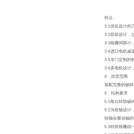
特点
3.1优化设计
3.2双鼓设计，
3.3格栅间隙
3.4进口电机
3.5专门定制
3.6多电机设
4．供货范围
装配完整的破碎
5．结构要求
5.1每台转鼓
5.2为双轴设
转轴在驱动轴的
5.3转鼓格栅