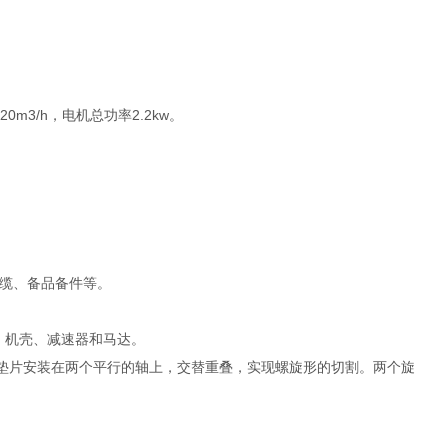
m3/h，电机总功率2.2kw。
缆、备品备件等。
、机壳、减速器和马达。
和垫片安装在两个平行的轴上，交替重叠，实现螺旋形的切割。两个旋