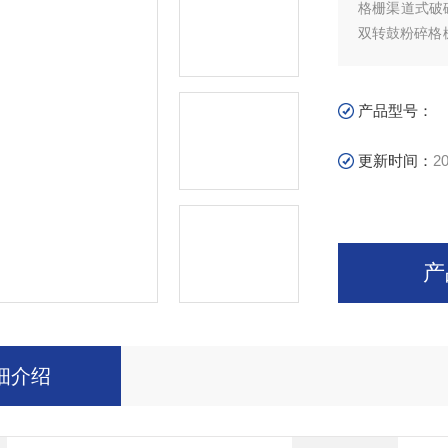
格栅渠道式破
双转鼓粉碎格
污水、污泥中
产品型号：
更新时间：
20
产
细介绍