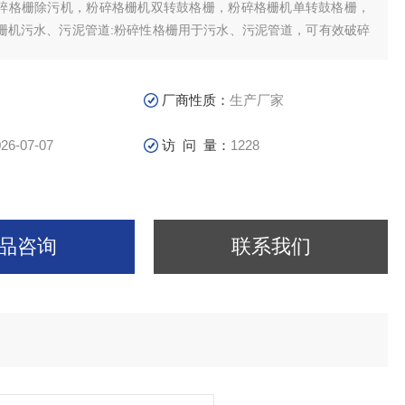
碎格栅除污机，粉碎格栅机双转鼓格栅，粉碎格栅机单转鼓格栅，
栅机污水、污泥管道:粉碎性格栅用于污水、污泥管道，可有效破碎
较大颗粒和纤维等，提高后续处理效果，保护后续处理设备。
厂商性质：
生产厂家
26-07-07
访 问 量：
1228
品咨询
联系我们