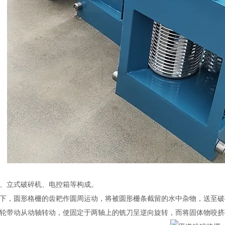
、立式破碎机、电控箱等构成。
下，圆形格栅的齿耙作圆周运动，将被圆形栅条截留的水中杂物，送至破
轮带动从动轴转动，使固定于两轴上的铣刀呈逆向旋转，而将固体物咬挤