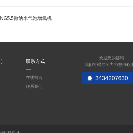
-MNG5.5微纳米气泡增氧机
欢迎您的咨询
们
联系方式
我们将竭尽全力为您用心
3434207630
介
在线留言
心
联系我们
质
5803号-4