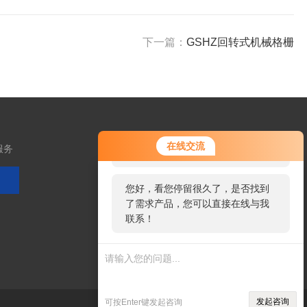
下一篇：
GSHZ回转式机械格栅
您好！欢迎前来咨询，很高兴为您
在线交流
服务
服务，请问您要咨询什么问题呢？
您好，看您停留很久了，是否找到
了需求产品，您可以直接在线与我
扫码加微信
联系！
发起咨询
可按Enter键发起咨询
技术支持：
环保在线
管理登陆
sitemap.xml