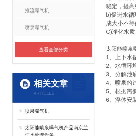
稳定，提高
推流曝气机
b)促进水
成大小不等
喷泉曝气机
C)净化水
太阳能喷泉
查看全部分类
1、上下水
2、水循环
3、分解池
相关文章
4、喷泉的
5、根据需
ARTICLES
6、浮体安
喷泉曝气机
太阳能喷泉曝气机产品南京兰
江水处理设备