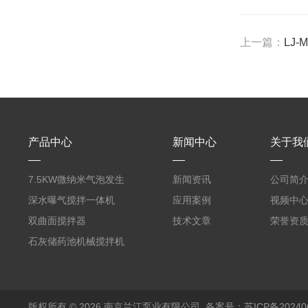
上一篇：
LJ
产品中心
新闻中心
关于我
7.5KW微纳米气泡发生
新闻资讯
公司简
器曝气机
深水曝气搅拌一体机
应用案例
视频中
双曲面搅拌器
技术文章
荣誉资
石灰储药池机械搅拌机
版权所有 © 2026 南京兰江泵业有限公司
备案号：苏ICP备202406