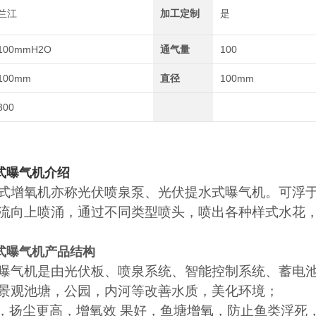
兰江
加工定制
是
100mmH2O
通气量
100
100mm
直径
100mm
300
式曝气机
介绍
式增氧机亦称光伏喷泉泵、光伏提水式曝气机。可浮
流向上喷涌，通过不同类型喷头，喷出各种样式水花
式曝气机
产品结构
曝气机是由光伏板、喷泉系统、智能控制系统、蓄电
景观池塘，公园，内河等改善水质，美化环境；
氧，扬尘更高，增氧效 果好，鱼塘增氧，防止鱼类浮