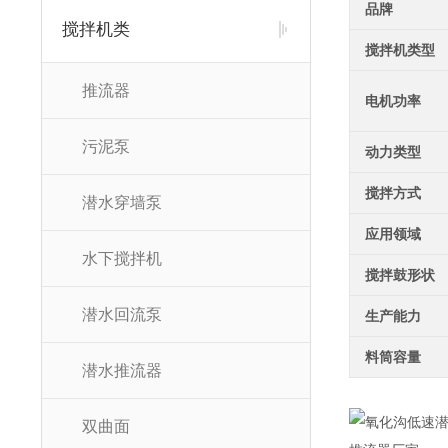
品牌
搅拌机类
搅拌机类型
推流器
电机功率
污泥泵
动力类型
搅拌方式
潜水穿墙泵
应用领域
水下搅拌机
搅拌鼓形状
潜水回流泵
生产能力
料筒容量
潜水推流器
双曲面