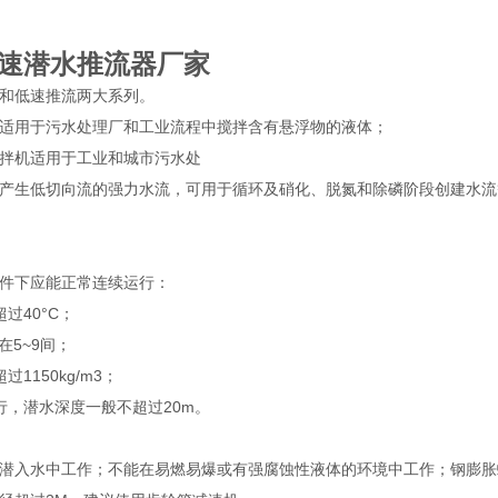
速潜水推流器厂家
拌和低速推流两大系列。
机适用于污水处理厂和工业流程中搅拌含有悬浮物的液体；
拌机适用于工业和城市污水处
产生低切向流的强力水流，可用于循环及硝化、脱氮和除磷阶段创建水流
：
条件下应能正常连续运行：
不超过40°C；
值在5~9间；
超过1150kg/m3；
行，潜水深度一般不超过20m。
潜入水中工作；不能在易燃易爆或有强腐蚀性液体的环境中工作；钢膨胀