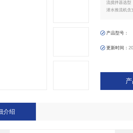
流搅拌器选型
潜水推流机含
好氧池潜水
0.15~0.3
流速则会影响
产品型号：
更新时间：
20
产
细介绍