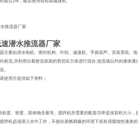
径超过2M，建议使用齿轮箱减速机.
低速潜水推流器厂家
器主要由潜水电机、密封机构、叶轮、减速机、手摇葫芦、安装系统、电
向射流,并利用沿着射流表面的剪切应力来进行混合,使流场以外的液体通过
送。
请使用方提供如下资料：
括粘度、密度、固体物含量等。搅拌机所需要的配套功率是按容积大小，
搅拌机必须潜入水中工作，不能在易燃易爆的环境下或有强腐蚀性液体的