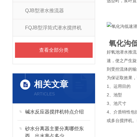
选型时，浆叶直
QJB型潜水推流器
FQJB型浮筒式潜水搅拌机
氧化沟
查看全部分类
好氧池潜水推流
速，使之产生旋
到受控流体的输
为保证取效果，
相关文章
1、运用目的
ARTICLES
2、池型
3、池尺寸
碱水反应器搅拌机特点介绍
4、介质特性包
或多台搅拌机。
砂水分离器主要分离哪些东
西，出水率占多少