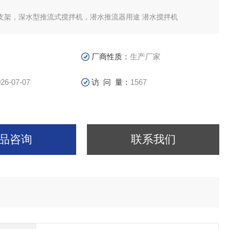
支架，深水型推流式搅拌机，潜水推流器用途 潜水搅拌机
推流器根据污水处理厂不同的工艺要求，搅拌机流速应保证在
m/s之间,如果低于0.15m/s的流速则达不到推流搅拌效果,超过0.3m/s的
工艺效果且造成浪费
厂商性质：
生产厂家
26-07-07
访 问 量：
1567
品咨询
联系我们