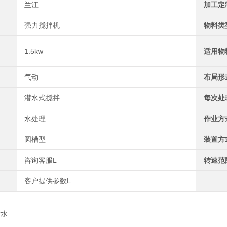
兰江
加工定
强力搅拌机
物料类
1.5kw
适用物
气动
布局形
潜水式搅拌
每次处
水处理
作业方
圆槽型
装置方
咨询客服L
转速范
客户提供参数L