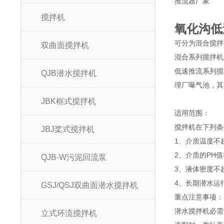
搅拌机
氧化沟低
可分为混合搅
双曲面搅拌机
混合系列搅拌
低速推流系列搅
QJB潜水搅拌机
理厂曝气池，其
JBK框式搅拌机
适用范围
搅拌机在下列
JBJ桨式搅拌机
1、介质温度
2、介质的PH
QJB-W污泥回流泵
3、液体密度不
4、长期潜水运
GSJ/QSJ双曲面潜水搅拌机
重点注意事项：
潜水搅拌机必需
立式环流搅拌机