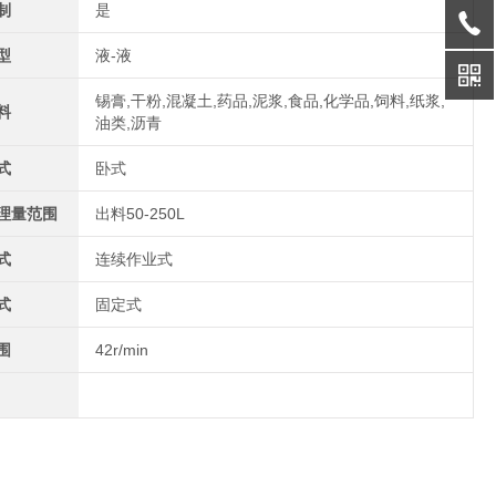
制
是
型
液-液
锡膏,干粉,混凝土,药品,泥浆,食品,化学品,饲料,纸浆,
料
油类,沥青
式
卧式
理量范围
出料50-250L
式
连续作业式
式
固定式
围
42r/min