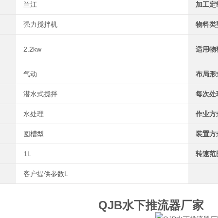
兰江
加工定
强力搅拌机
物料类
2.2kw
适用物
气动
布局形
潜水式搅拌
每次处
水处理
作业方
圆槽型
装置方
1L
转速范
客户提供参数L
QJB水下推流器厂家