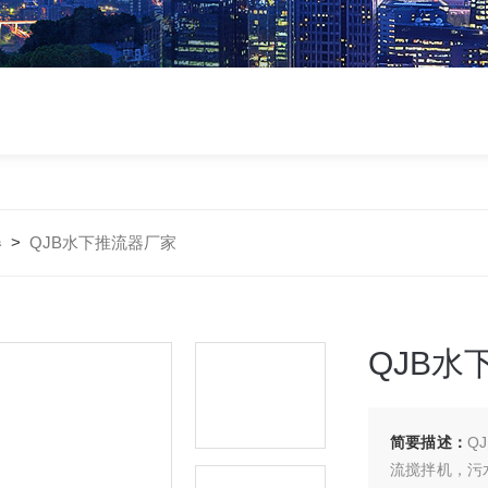
器
>
QJB水下推流器厂家
QJB水
简要描述：
Q
流搅拌机，污