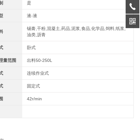
制
是
型
液-液
锡膏,干粉,混凝土,药品,泥浆,食品,化学品,饲料,纸浆,
料
油类,沥青
式
卧式
理量范围
出料50-250L
式
连续作业式
式
固定式
围
42r/min