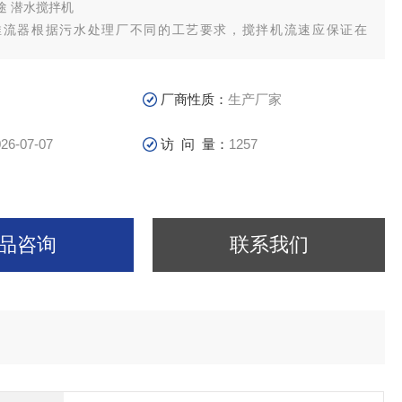
途 潜水搅拌机
推流器根据污水处理厂不同的工艺要求，搅拌机流速应保证在
m/s之间,如果低于0.15m/s的流速则达不到推流搅拌效果,超过0.3m/s的
工艺效果且造成浪费
厂商性质：
生产厂家
26-07-07
访 问 量：
1257
品咨询
联系我们