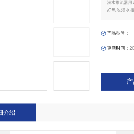
潜水推流器用
好氧池潜水
0.15~0.3
流速则会影响
产品型号：
更新时间：
20
产
细介绍