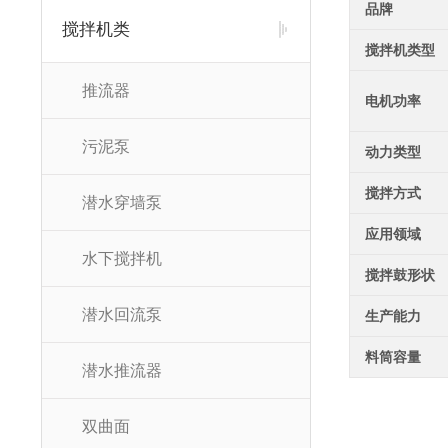
品牌
搅拌机类
搅拌机类型
推流器
电机功率
污泥泵
动力类型
搅拌方式
潜水穿墙泵
应用领域
水下搅拌机
搅拌鼓形状
潜水回流泵
生产能力
料筒容量
潜水推流器
双曲面