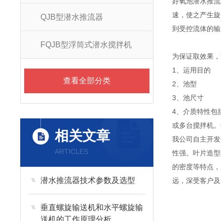
好氧池潜水推流
速，使之产生旋
QJB型潜水推流器
到受控流体的输
FQJB型浮筒式潜水搅拌机
为保证取效果，
1、运用目的
查看全部分类
2、池型
3、池尺寸
4、介质特性包
或多台搅拌机。
相关文章
我公司自主开发
ARTICLES
性强。叶片造型
的密度等特点，
潜水推流器技术参数及选型
远，深受客户及
垂直螺旋输送机和水平螺旋输
送机的工作原理分析