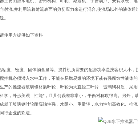
器主要由潜水电机、密封机构、叶轮、减速机、手摇葫芦、安装系统、电
向射流,并利用沿着射流表面的剪切应力来进行混合,使流场以外的液体通过
送。
请使用方提供如下资料：
括粘度、密度、固体物含量等。搅拌机所需要的配套功率是按容积大小，
搅拌机必须潜入水中工作，不能在易燃易爆的环境下或有强腐蚀性液体的
生产的推流器玻璃钢材质叶轮，叶轮为大直径二叶片，玻璃钢材质，采用
科学，外形美观，性能*，且几何误差非常小，平衡对称度很高。另外，
成就了玻璃钢叶轮耐腐蚀性强，水阻小、重量轻，水力性能高效化、推流
同行企业的欢迎。