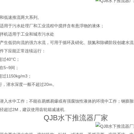
拌和低速推流两大系列。
机适用于污水处理厂和工业流程中搅拌含有悬浮物的液体；
拌机适用于工业和城市污水处
产生低切向流的强力水流，可用于循环及硝化、脱氮和除磷阶段创建水流
条件下应能正常连续运行：
不超过40°C；
值在5~9间；
超过1150kg/m3；
行，潜水深度一般不超过20m。
潜入水中工作；不能在易燃易爆或有强腐蚀性液体的环境中工作；钢膨胀
径超过2M，建议使用齿轮箱减速机.
B水下推流器厂家