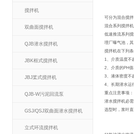
搅拌机
可分为混合搅
混合系列搅拌
双曲面搅拌机
低速推流系列搅
理厂曝气池，其
QJB潜水搅拌机
搅拌机在下列
1、介质温度
JBK框式搅拌机
2、介质的PH
3、液体密度不
JBJ桨式搅拌机
4、长期潜水运
重点注意事项：
QJB-W污泥回流泵
潜水搅拌机必需
选型时，浆叶直
GSJ/QSJ双曲面潜水搅拌机
QJ
立式环流搅拌机