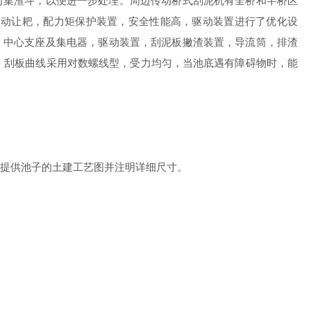
向集渣斗，以便进一步处理。周边传动桥式刮泥机有全桥和半桥区
自动让耙，配力矩保护装置，安全性能高，驱动装置进行了优化设
，中心支座及集电器，驱动装置，刮泥板撇渣装置，导流筒，排渣
，刮板曲线采用对数螺线型，受力均匀，当池底遇有障碍物时，能
提供池子的土建工艺图并注明详细尺寸。