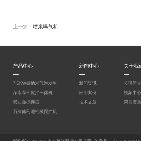
上一篇：
喷泉曝气机
产品中心
新闻中心
关于我
7.5KW微纳米气泡发生
新闻资讯
公司简
器曝气机
深水曝气搅拌一体机
应用案例
视频中
双曲面搅拌器
技术文章
荣誉资
石灰储药池机械搅拌机