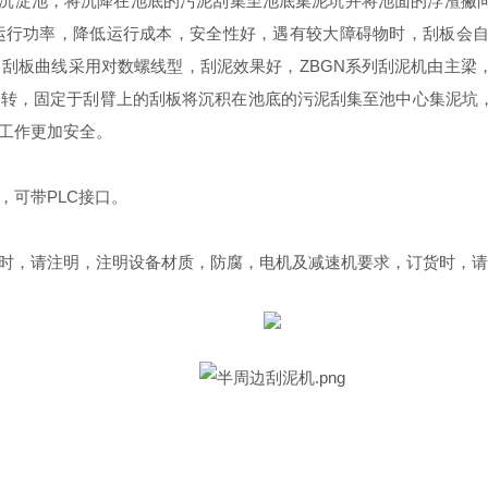
形沉淀池，将沉降在池底的污泥刮集至池底集泥坑并将池面的浮渣撇
运行功率，降低运行成本，安全性好，遇有较大障碍物时，刮板会
刮板曲线采用对数螺线型，刮泥效果好，ZBGN系列刮泥机由主梁
旋转，固定于刮臂上的刮板将沉积在池底的污泥刮集至池中心集泥坑
工作更加安全。
，可带PLC接口。
时，请注明，注明设备材质，防腐，电机及减速机要求，订货时，请