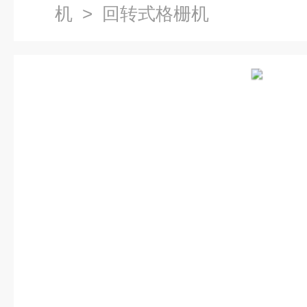
机
> 回转式格栅机