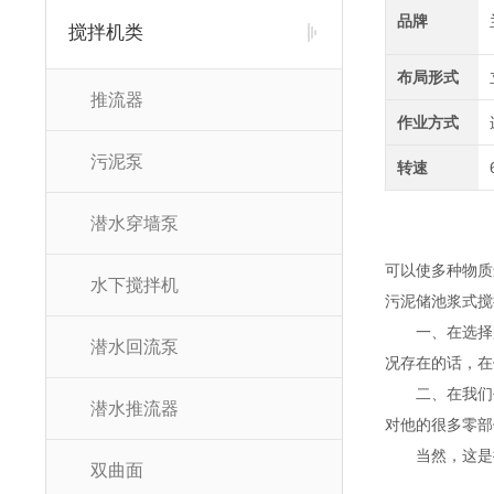
品牌
搅拌机类
布局形式
推流器
作业方式
污泥泵
转速
潜水穿墙泵
可以使多种物质
水下搅拌机
污泥储池浆式搅
一、在选择放
潜水回流泵
况存在的话，在
二、在我们平
潜水推流器
对他的很多零部
当然，这是搅
双曲面