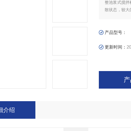
整池浆式搅拌
散状态，较大
高的流动场，
合、溶解、固
产品型号：
更新时间：
20
产
细介绍