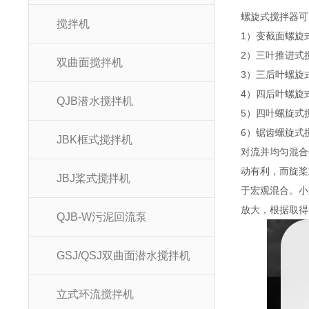
螺旋式搅拌器可
搅拌机
1）变截面螺旋
2）三叶推进式
双曲面搅拌机
3）三后叶螺旋
4）四后叶螺旋
QJB潜水搅拌机
5）四叶螺旋式
6）锯齿螺旋式
JBK框式搅拌机
对流并均匀混合
动有利，而旋桨
JBJ桨式搅拌机
于宏观混合。小
放大，根据取得
QJB-W污泥回流泵
GSJ/QSJ双曲面潜水搅拌机
立式环流搅拌机