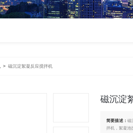
机
>
磁沉淀絮凝反应搅拌机
磁沉淀
简要描述：
磁
拌机，絮凝池