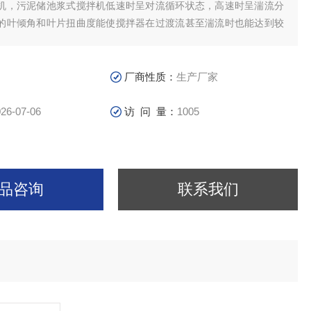
机，污泥储池浆式搅拌机低速时呈对流循环状态，高速时呈湍流分
的叶倾角和叶片扭曲度能使搅拌器在过渡流甚至湍流时也能达到较
其排液能力比传统的推进式搅拌器提高30%。适用于低粘度的混
体悬浮、传热、反应、传质、取、结晶操作。
厂商性质：
生产厂家
26-07-06
访 问 量：
1005
品咨询
联系我们