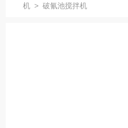
机
> 破氰池搅拌机