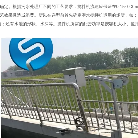
定。根据污水处理厂不同的工艺要求，搅拌机流速应保证在0.15~0.3m/s之
艺效果且造成浪费。所以在选型前首先确定潜水搅拌机运用的场所，如：
值；还有水池的形状、水深等。搅拌机所需的配套功率是按容积大小、搅