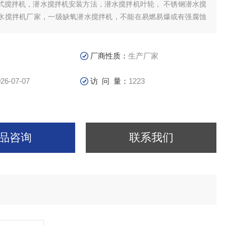
式搅拌机，潜水搅拌机安装方法，潜水搅拌机叶轮， 不锈钢潜水搅
水搅拌机厂家，一级缺氧潜水搅拌机，不能在易燃易爆或有强腐蚀
工作，钢膨胀螺栓须按要求固定，安装完毕后，必须将电缆拉紧固
流器叶轮全部采用聚氨酯材质叶轮斜齿轮箱减速机。
厂商性质：
生产厂家
26-07-07
访 问 量：
1223
品咨询
联系我们