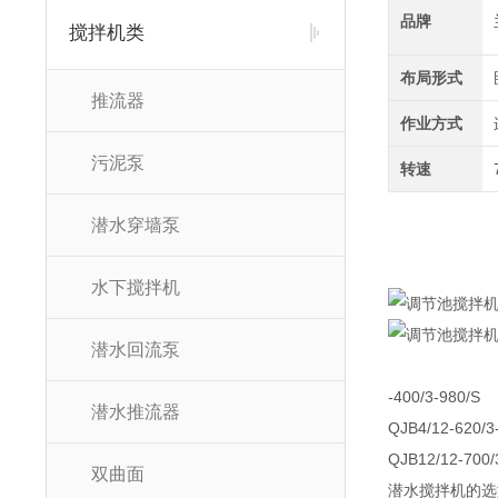
品牌
搅拌机类
布局形式
推流器
作业方式
污泥泵
转速
潜水穿墙泵
水下搅拌机
潜水回流泵
-400/3-980/S
潜水推流器
QJB4/12-620/3
QJB12/12-700/
双曲面
潜水搅拌机的选