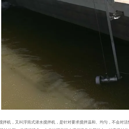
流搅拌机，又叫浮筒式潜水搅拌机，是针对要求搅拌温和、均匀，不会对