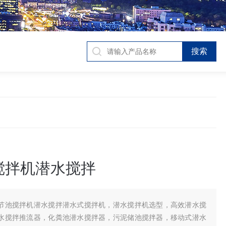
搅拌机潜水搅拌
节池搅拌机潜水搅拌潜水式搅拌机，潜水搅拌机选型，高效潜水搅
水搅拌推流器，化粪池潜水搅拌器，污泥储池搅拌器，移动式潜水