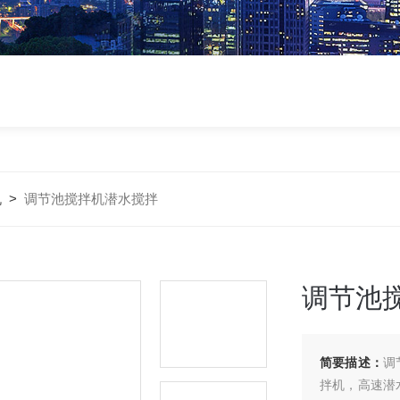
机
>
调节池搅拌机潜水搅拌
调节池
简要描述：
调
拌机，高速潜