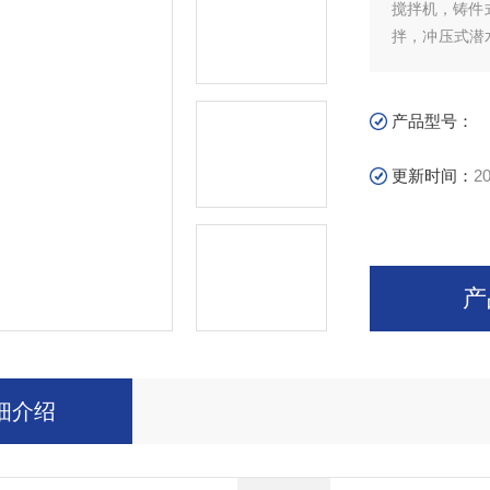
搅拌机，铸件
拌，冲压式潜
性液体的环境
定好，潜水推
产品型号：
更新时间：
20
产
细介绍