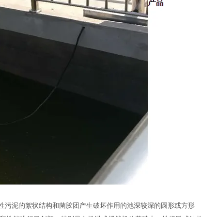
活性污泥的絮状结构和菌胶团产生破坏作用的池深较深的圆形或方形