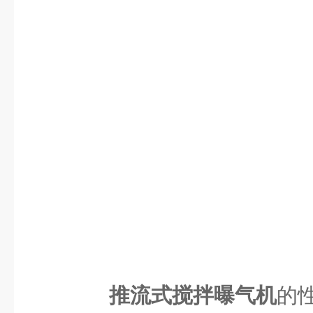
推流式搅拌曝气机
的