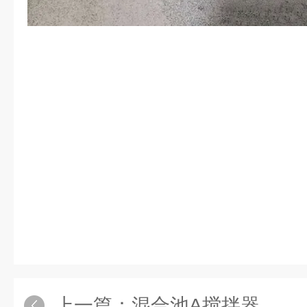
上一篇：
混合池A搅拌器