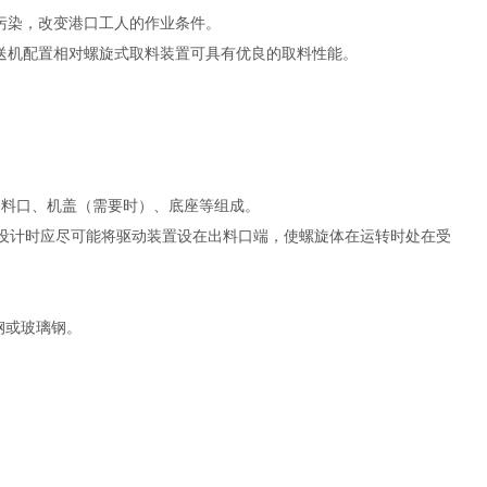
污染，改变港口工人的作业条件。
送机配置相对螺旋式取料装置可具有优良的取料性能。
出料口、机盖（需要时）、底座等组成。
，设计时应尽可能将驱动装置设在出料口端，使螺旋体在运转时处在受
钢或玻璃钢。