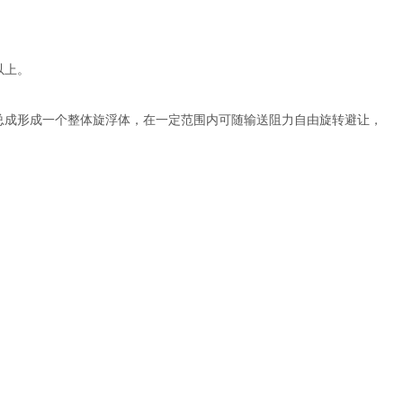
以上。
总成形成一个整体旋浮体，在一定范围内可随输送阻力自由旋转避让，
。