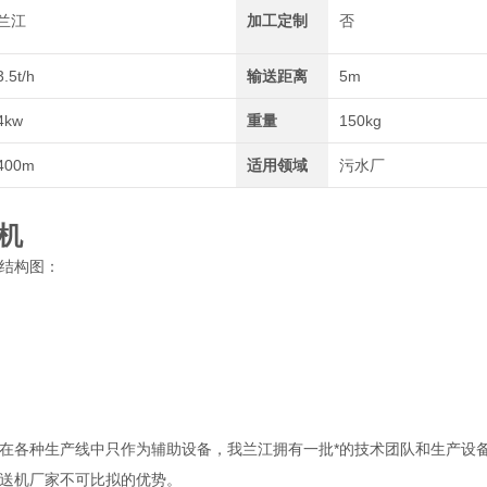
兰江
加工定制
否
3.5t/h
输送距离
5m
4kw
重量
150kg
400m
适用领域
污水厂
机
结构图：
在各种生产线中只作为辅助设备，我兰江拥有一批*的技术团队和生产设
送机厂家不可比拟的优势。