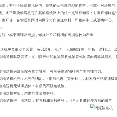
输送，有利于输送易飞扬的、炽热的及气味强烈的物料，可减小对环境的
便。水平螺旋输送机可在其输送线路上的任一点装载卸载；对垂直螺旋输
，也可使一台输送机同时向两个方向输送物料，即集向中心或远离中心。
大。
过程中易于研碎及磨损，螺旋叶片和料槽的磨损也较为严重。
输送机主要由动力装置、头部装配、机壳、无轴螺旋体、衬板、进料口、
螺旋输送机驱动装置：采用摆线针轮轮减速机或轴装式硬齿面齿轮减速机
螺旋输送机头部装配有推力轴承，可承受输送物料时产生的轴向力。
螺旋输送机机壳：机壳为U型，上部加机盖（需要时），材质有不锈钢或碳
螺旋输送机无轴螺旋体：材质为不锈钢或钢。
螺旋输送机衬板：耐磨的非金属材料。
螺旋输送机进、出料口：有方形和圆形两种，用户无要求时按方形的供货