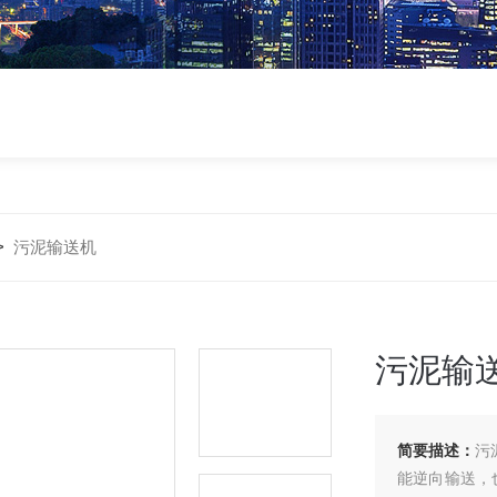
>
污泥输送机
污泥输
简要描述：
污
能逆向输送，