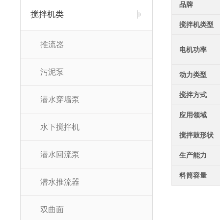
品牌
搅拌机类
搅拌机类型
推流器
电机功率
污泥泵
动力类型
搅拌方式
潜水穿墙泵
应用领域
水下搅拌机
搅拌鼓形状
潜水回流泵
生产能力
料筒容量
潜水推流器
双曲面