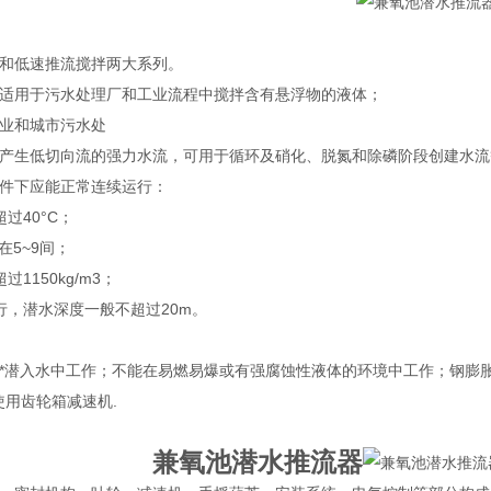
拌和低速推流搅拌两大系列。
机适用于污水处理厂和工业流程中搅拌含有悬浮物的液体；
业和城市污水处
产生低切向流的强力水流，可用于循环及硝化、脱氮和除磷阶段创建水流
条件下应能正常连续运行：
不超过40°C；
值在5~9间；
超过1150kg/m3；
行，潜水深度一般不超过20m。
*潜入水中工作；不能在易燃易爆或有强腐蚀性液体的环境中工作；钢膨
使用齿轮箱减速机.
兼氧池潜水推流器