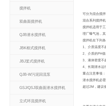
搅拌机
可分为混合搅
混合系列搅拌
双曲面搅拌机
搅拌机适用于工
理厂曝气池，其
QJB潜水搅拌机
搅拌机在下列
1、介质温度
JBK框式搅拌机
2、介质的PH
3、液体密度不
JBJ桨式搅拌机
4、长期潜水运
重点注意事项：
QJB-W污泥回流泵
潜水搅拌机必需
超过2M，建议
GSJ/QSJ双曲面潜水搅拌机
立式环流搅拌机