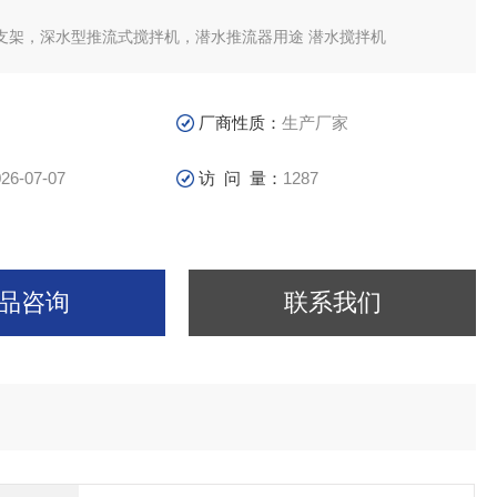
支架，深水型推流式搅拌机，潜水推流器用途 潜水搅拌机
推流器根据污水处理厂不同的工艺要求，搅拌机流速应保证在
m/s之间,如果低于0.15m/s的流速则达不到推流搅拌效果,超过0.3m/s的
工艺效果且造成浪费
厂商性质：
生产厂家
26-07-07
访 问 量：
1287
品咨询
联系我们