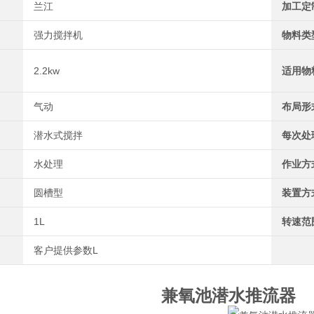
兰江
加工定
强力搅拌机
物料类
2.2kw
适用物
气动
布局形
潜水式搅拌
每次处
水处理
作业方
圆槽型
装置方
1L
转速范
客户提供参数L
兼氧池潜水推流器