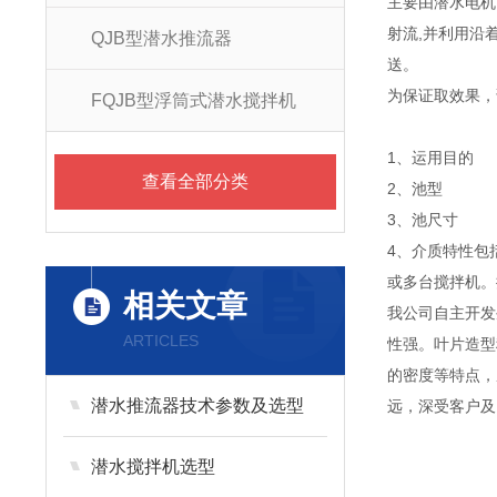
主要由潜水电机
射流,并利用沿
QJB型潜水推流器
送。
为保证取效果，
FQJB型浮筒式潜水搅拌机
1、运用目的
查看全部分类
2、池型
3、池尺寸
4、介质特性包
或多台搅拌机。
相关文章
我公司自主开发
ARTICLES
性强。叶片造型
的密度等特点，
潜水推流器技术参数及选型
远，深受客户及
潜水搅拌机选型