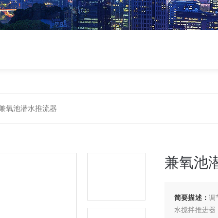
兼氧池潜水推流器
兼氧池
简要描述：
调
水搅拌推进器