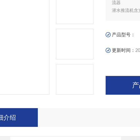
流器
潜水推流机含
好氧池潜水
0.15~0.3
流速则会影响
产品型号：
更新时间：
20
产
细介绍