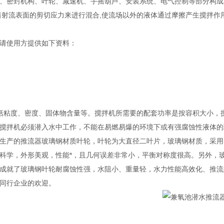
、密封机构、叶轮、减速机、手摇葫芦、安装系统、电气控制等部分构成
着射流表面的剪切应力来进行混合,使流场以外的液体通过摩擦产生搅拌作用
请使用方提供如下资料：
括粘度、密度、固体物含量等。搅拌机所需要的配套功率是按容积大小，
搅拌机必须潜入水中工作，不能在易燃易爆的环境下或有强腐蚀性液体的
生产的推流器玻璃钢材质叶轮，叶轮为大直径二叶片，玻璃钢材质，采用
科学，外形美观，性能*，且几何误差非常小，平衡对称度很高。另外，
成就了玻璃钢叶轮耐腐蚀性强，水阻小、重量轻，水力性能高效化、推流
同行企业的欢迎。