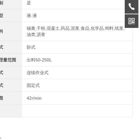
制
是
型
液-液
锡膏,干粉,混凝土,药品,泥浆,食品,化学品,饲料,纸浆,
料
油类,沥青
式
卧式
理量范围
出料50-250L
式
连续作业式
式
固定式
围
42r/min