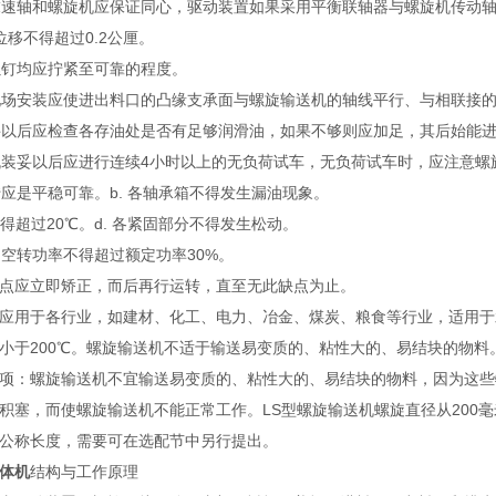
末速轴和螺旋机应保证同心，驱动装置如果采用平衡联轴器与螺旋机传动轴
位移不得超过0.2公厘。
螺钉均应拧紧至可靠的程度。
现场安装应使进出料口的凸缘支承面与螺旋输送机的轴线平行、与相联接
妥以后应检查各存油处是否有足够润滑油，如果不够则应加足，其后始能
机装妥以后应进行连续4小时以上的无负荷试车，无负荷试车时，应注意螺
运转应是平稳可靠。b. 各轴承箱不得发生漏油现象。
不得超过20℃。d. 各紧固部分不得发生松动。
机的空转功率不得超过额定功率30%。
点应立即矫正，而后再行运转，直至无此缺点为止。
应用于各行业，如建材、化工、电力、冶金、煤炭、粮食等行业，适用于
小于200℃。螺旋输送机不适于输送易变质的、粘性大的、易结块的物料
项：螺旋输送机不宜输送易变质的、粘性大的、易结块的物料，因为这些
积塞，而使螺旋输送机不能正常工作。LS型螺旋输送机螺旋直径从200毫米
公称长度，需要可在选配节中另行提出。
体机
结构与工作原理