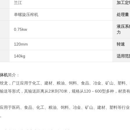
兰江
加工定
单螺旋压榨机
处理量
液压系
0.75kw
力
120mm
转速
140kg
适用范
体机
简介：
绞龙，广泛应用于化工、建材、粮油、饲料、食品、冶金、矿山、塑料、
输送等形式，其输送距离从2米到70米，规格从120－600型多种，材
应用于医药、食品、化工、粮油、饲料、冶金、矿山、建材、塑料等行业
。