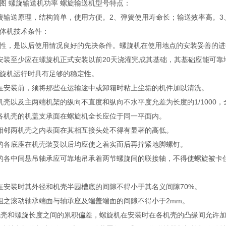
图 螺旋输送机功率 螺旋输送机型号特点：
簧输送原理，结构简单，使用方便。2、弹簧使用寿命长；输送效率高。
体机技术条件：
性，是以后使用情况良好的先决条件。螺旋机在使用地点的安装妥善的进
安装至少应在螺旋机正式安装以前20天浇灌完成其基础，其基础应能可
旋机运行时具有足够的稳定性。
在安装前，须将那些在运输途中或卸箱时粘上尘垢的机件加以清洗。
机壳以及主两端机架的纵向不直度和纵向不水平度允差为长度的1/1000
各机壳的机盖支承面在螺旋机全长应位于同一平面内。
相邻两机壳之内表面在其相互接头处不得有显著的高低。
的各底座在机壳装妥以后均应使之着实而后再拧紧地脚螺钉。
的各中间悬吊轴承应可靠地吊承着两节螺旋间的联接轴，不得使螺旋被卡
在安装时其外径和机壳半园槽底的间隙不得小于其名义间隙70%。
组之滚动轴承端面与轴承座及端盖端面的间隙不得小于2mm。
机壳和螺旋长度之间的累积偏差，螺旋机在安装时在各机壳的凸缘间允许