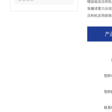
螺旋输送压榨机
靠栅渣重力压缩
压榨机采用膨胀
产
您的
您的
联系