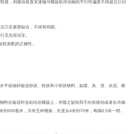
联接，则驱动装置末速轴与螺旋机传动轴的平行性偏差不得超过1/10
的法兰应紧密贴合，不得有间隙。
进行无负荷试车。
旋机装配的正确性。
水平或倾斜输送粉状、粒状和小块状物料，如煤、灰、渣、水泥、粮
。
物料在输送时会粘结在螺旋上，并随之旋转而不向前移动或者在吊轴
到500毫米，共有五种规格，长度从4米到70米，每隔0.5米一档，