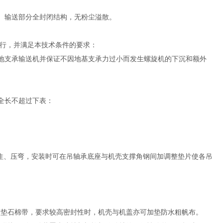
3、输送部分全封闭结构，无粉尘溢散。
行，并满足本技术条件的要求：
靠地支承输送机并保证不因地基支承力过小而发生螺旋机的下沉和额外
，全长不超过下表：
住、压弯，安装时可在吊轴承底座与机壳支撑角钢间加调整垫片使各吊
加垫石棉带，要求较高密封性时，机壳与机盖亦可加垫防水粗帆布。