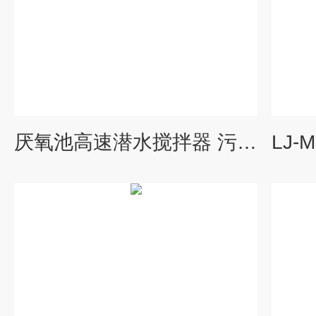
厌氧池高速潜水搅拌器 污泥搅拌机