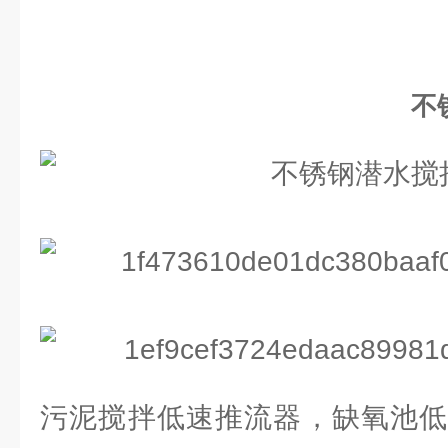
不
污泥搅拌低速推流器，缺氧池低