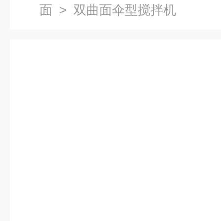
面
> 双曲面伞型搅拌机