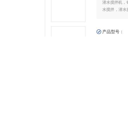
潜水搅拌机，
水搅拌，潜水
的环境工作，
潜水推流器叶
产品型号：
更新时间：
20
产
细介绍