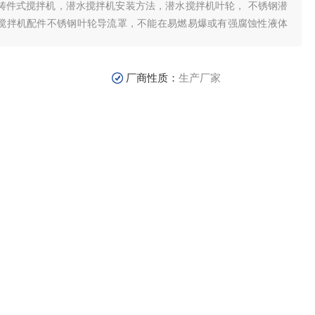
铸件式搅拌机，潜水搅拌机安装方法，潜水搅拌机叶轮， 不锈钢潜
搅拌机配件不锈钢叶轮导流罩，不能在易燃易爆或有强腐蚀性液体
钢膨胀螺栓须按要求固定，安装完毕后，必须将电缆拉紧固定好，
轮全部采用聚氨酯材质叶轮斜齿轮箱减速机
厂商性质：
生产厂家
26-07-07
访 问 量：
1080
品咨询
联系我们