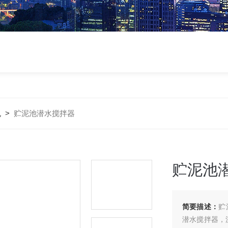
机
>
贮泥池潜水搅拌器
贮泥池
简要描述：
贮
潜水搅拌器，