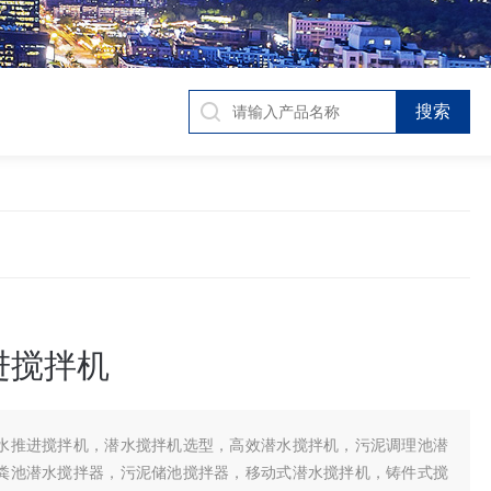
进搅拌机
水推进搅拌机，潜水搅拌机选型，高效潜水搅拌机，污泥调理池潜
粪池潜水搅拌器，污泥储池搅拌器，移动式潜水搅拌机，铸件式搅