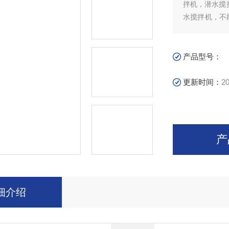
拌机，潜水搅
水搅拌机，不
固定，安装完
质叶轮斜齿轮
产品型号：
更新时间：
20
产
细介绍