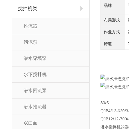
品牌
搅拌机类
布局形式
推流器
作业方式
污泥泵
转速
潜水穿墙泵
水下搅拌机
潜水回流泵
80/S
潜水推流器
QJB4/12-620/3
QJB12/12-700/
双曲面
潜水搅拌机的选