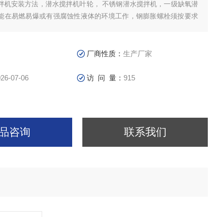
拌机安装方法，潜水搅拌机叶轮， 不锈钢潜水搅拌机，一级缺氧潜
能在易燃易爆或有强腐蚀性液体的环境工作，钢膨胀螺栓须按要求
毕后，必须将电缆拉紧固定好，潜水推流器叶轮全部采用聚氨酯材
箱减速机。
厂商性质：
生产厂家
26-07-06
访 问 量：
915
品咨询
联系我们