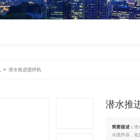
机
>
潜水推进搅拌机
潜水推
简要描述：
潜
水搅拌器，化