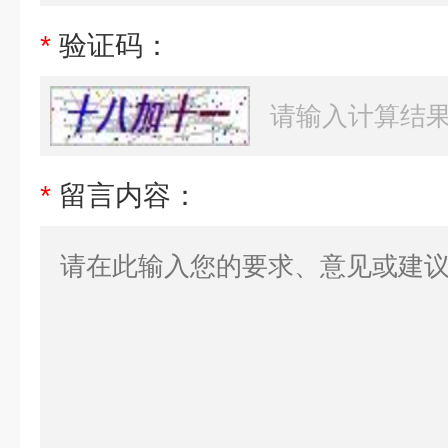
*
验证码：
*
留言内容：