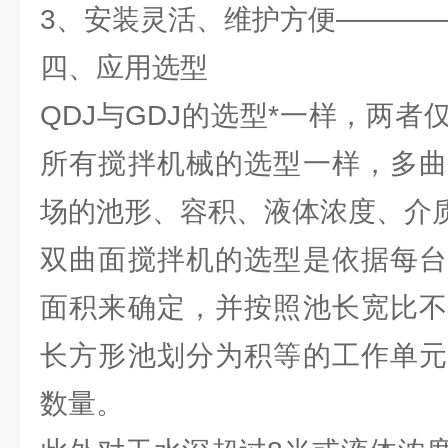
3、安装灵活、维护方便———
四、应用选型
QDJ与GDJ的选型*一样，两
所有搅拌机械的选型一样，多曲
场的池形、容积、液体浓度、介
双曲面搅拌机的选型是依据每台
面积来确定，并按照池长宽比不
长方形池划分为积等的工作单元
数量。