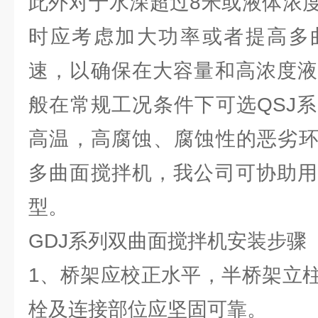
此外对于水深超过8米或液体浓
时应考虑加大功率或者提高多
速，以确保在大容量和高浓度液
般在常规工况条件下可选QSJ
高温，高腐蚀、腐蚀性的恶劣环
多曲面搅拌机，我公司可协助用
型。
GDJ系列双曲面搅拌机安装步骤
1、桥架应校正水平，半桥架立
栓及连接部位应坚固可靠。