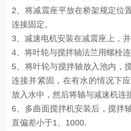
2、将减震座平放在桥架规定位
连接固定。
3、减速电机安装在减震座上，
4、将叶轮与搅拌轴法兰用螺栓
5、将叶轮与搅拌轴放入池内，
连接并紧固，在有水的情况下应
放入水中，然后将轴与减速机连
6、多曲面搅拌机安装后，搅拌
直偏差小于1、1000.