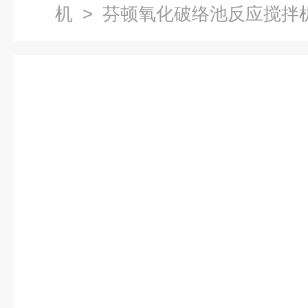
机
> 芬顿氧化破络池反应搅拌