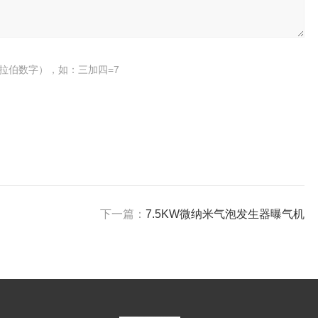
拉伯数字），如：三加四=7
下一篇：
7.5KW微纳米气泡发生器曝气机