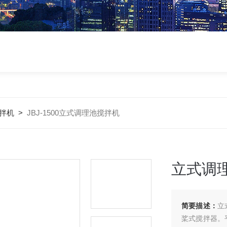
搅拌机
>
JBJ-1500立式调理池搅拌机
立式调
简要描述：
立
桨式搅拌器。