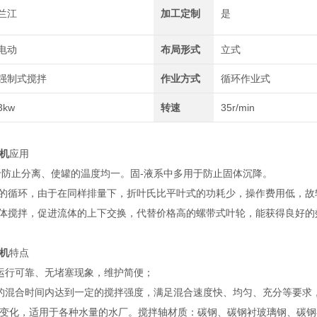
兰江
加工定制
是
电动
布局形式
立式
强制式搅拌
作业方式
循环作业式
3kw
转速
35r/min
机
应用
用于防止分离、使罐的温度均一。固-液系中多用于防止固体沉降。
体的循环，由于在同样排量下，折叶氏比平叶式的功耗少，操作费用低，
流体搅拌，促进流体的上下交换，代替价格高的螺带式叶轮，能获得良好的
机
特点
运行可靠、无堵塞现象，维护简便；
的混合时间内达到一定的搅拌强度，满足混合速度快、均匀、充分等要求
变化，适用于各种水量的水厂。搅拌轴材质：碳钢、碳钢衬玻璃钢、碳钢衬胶