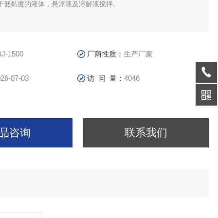
于低黏度的液体，悬浮液及溶解液搅拌。
BJ-1500
厂商性质：
生产厂家
26-07-03
访 问 量：
4046
品咨询
联系我们