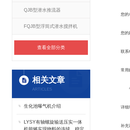
QJB型潜水推流器
您的
FQJB型浮筒式潜水搅拌机
您的
查看全部分类
联系
常用
相关文章
ARTICLES
生化池曝气机介绍
详细
LYSY有轴螺旋输送压实一体
补充
机能够实现物料的连续、稳定