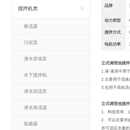
品牌
搅拌机类
动力类型
推流器
搅拌方式
污泥泵
电机功率
潜水穿墙泵
立式调理池搅拌
1.液-液系中
水下搅拌机
2.主要用于流
3.也用于高粘
潜水回流泵
立式调理池搅拌
潜水推流器
1、构造简单、
2、可以在要求
双曲面
并可适应水量的