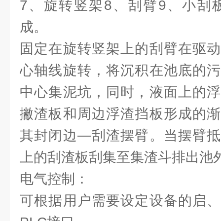
7、旋转竖架8、刮臂9、小刮板
成。
固定在旋转竖架上的刮臂在驱动
心轴线旋转，将沉积在池底的污
中心集泥坑，同时，液面上的浮
撇渣板和周边浮渣挡板形成的渐
其封闭边—刮渣摆臂。当摆臂抵
上的刮渣板刮集至集渣斗排出池
电气控制：
可根据用户需要设定设备的启、